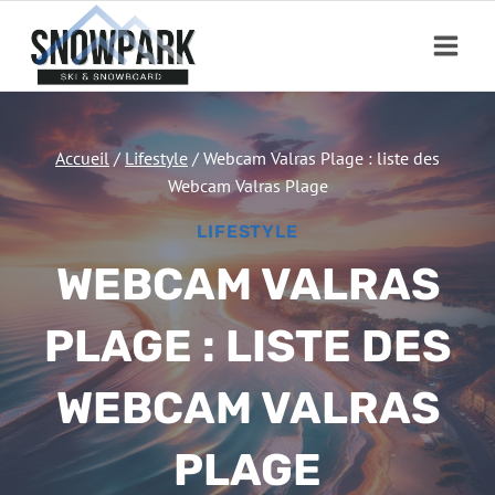
Aller
au
contenu
Accueil
/
Lifestyle
/
Webcam Valras Plage : liste des
Webcam Valras Plage
LIFESTYLE
WEBCAM VALRAS
PLAGE : LISTE DES
WEBCAM VALRAS
PLAGE