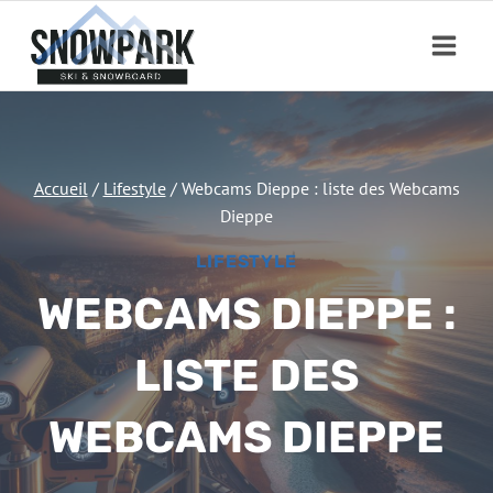
Aller
au
contenu
Accueil
/
Lifestyle
/
Webcams Dieppe : liste des Webcams
Dieppe
LIFESTYLE
WEBCAMS DIEPPE :
LISTE DES
WEBCAMS DIEPPE