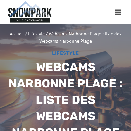
Aller
au
contenu
Accueil
/
Lifestyle
/
Webcams Narbonne Plage : liste des
Webcams Narbonne Plage
LIFESTYLE
WEBCAMS
NARBONNE PLAGE :
LISTE DES
WEBCAMS