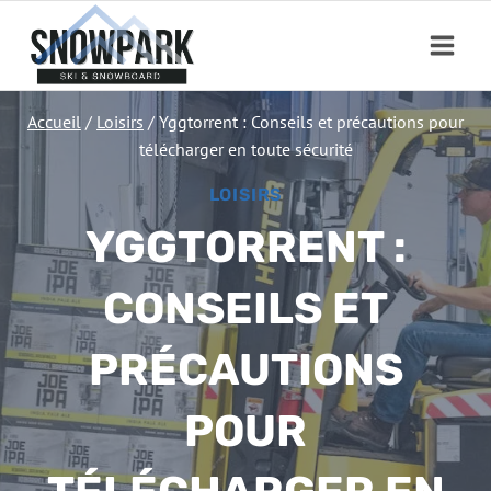
Aller
au
contenu
Accueil
/
Loisirs
/
Yggtorrent : Conseils et précautions pour
télécharger en toute sécurité
LOISIRS
YGGTORRENT :
CONSEILS ET
PRÉCAUTIONS
POUR