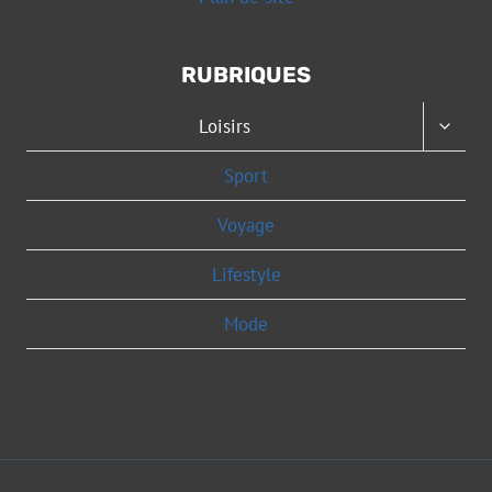
RUBRIQUES
OUVRI
Loisirs
LE
MENU
Sport
ENFAN
Voyage
Lifestyle
Mode