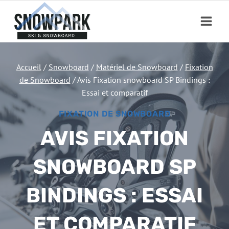
Aller
au
contenu
Accueil
/
Snowboard
/
Matériel de Snowboard
/
Fixation
de Snowboard
/
Avis Fixation snowboard SP Bindings :
Essai et comparatif
FIXATION DE SNOWBOARD
AVIS FIXATION
SNOWBOARD SP
BINDINGS : ESSAI
ET COMPARATIF