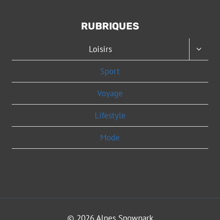
RUBRIQUES
OUVRI
Loisirs
LE
MENU
Sport
ENFAN
Voyage
Lifestyle
Mode
© 2026 Alpes Snowpark