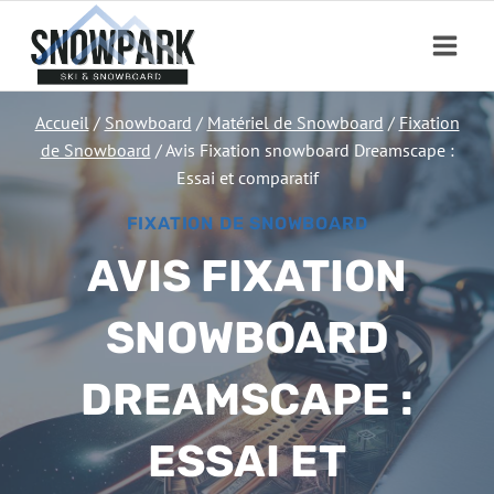
Aller
au
contenu
Accueil
/
Snowboard
/
Matériel de Snowboard
/
Fixation
de Snowboard
/
Avis Fixation snowboard Dreamscape :
Essai et comparatif
FIXATION DE SNOWBOARD
AVIS FIXATION
SNOWBOARD
DREAMSCAPE :
ESSAI ET