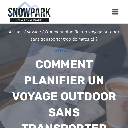
Aller
au
contenu
Accueil
/
Voyage
/
Comment planifier un voyage outdoor
sans transporter trop de matériel ?
VOYAGE
COMMENT
PLANIFIER UN
VOYAGE OUTDOOR
SANS