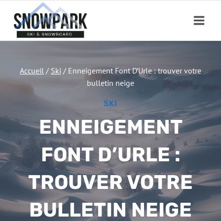
Aller
au
contenu
Accueil
/
Ski
/
Enneigement Font D’Urle : trouver votre
bulletin neige
SKI
ENNEIGEMENT
FONT D’URLE :
TROUVER VOTRE
BULLETIN NEIGE