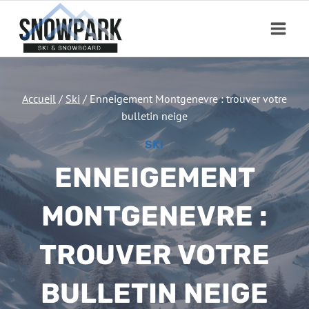
Aller
au
contenu
Accueil
/
Ski
/
Enneigement Montgenevre : trouver votre
bulletin neige
SKI
ENNEIGEMENT
MONTGENEVRE :
TROUVER VOTRE
BULLETIN NEIGE