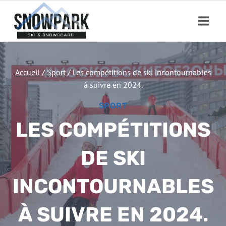
Aller
au
contenu
Accueil
/
Sport
/
Les compétitions de ski incontournables
à suivre en 2024.
SPORT
LES COMPÉTITIONS
DE SKI
INCONTOURNABLES
À SUIVRE EN 2024.