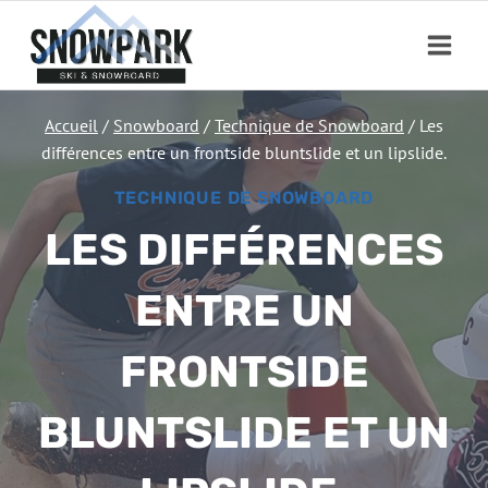
Aller
au
contenu
Accueil
/
Snowboard
/
Technique de Snowboard
/
Les
différences entre un frontside bluntslide et un lipslide.
TECHNIQUE DE SNOWBOARD
LES DIFFÉRENCES
ENTRE UN
FRONTSIDE
BLUNTSLIDE ET UN