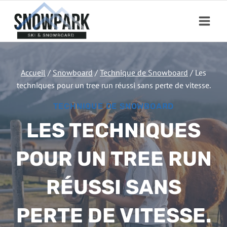
Aller
au
contenu
Accueil
/
Snowboard
/
Technique de Snowboard
/
Les
techniques pour un tree run réussi sans perte de vitesse.
TECHNIQUE DE SNOWBOARD
LES TECHNIQUES
POUR UN TREE RUN
RÉUSSI SANS
PERTE DE VITESSE.