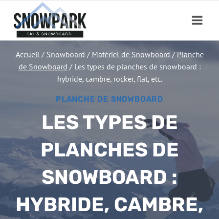
Aller
au
contenu
Accueil
/
Snowboard
/
Matériel de Snowboard
/
Planche
de Snowboard
/
Les types de planches de snowboard :
hybride, cambre, rocker, flat, etc.
PLANCHE DE SNOWBOARD
LES TYPES DE
PLANCHES DE
SNOWBOARD :
HYBRIDE, CAMBRE,