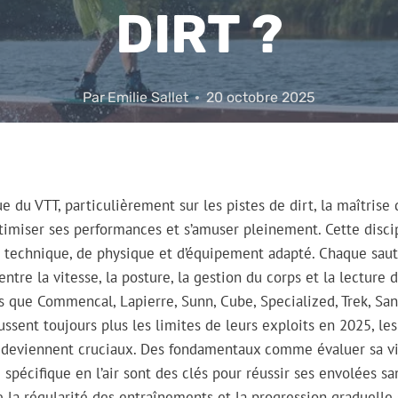
DIRT ?
Par
Emilie Sallet
20 octobre 2025
e du VTT, particulièrement sur les pistes de dirt, la maîtrise
timiser ses performances et s’amuser pleinement. Cette disci
technique, de physique et d’équipement adapté. Chaque saut e
ntre la vitesse, la posture, la gestion du corps et la lecture d
s que Commencal, Lapierre, Sunn, Cube, Specialized, Trek, Sant
ssent toujours plus les limites de leurs exploits en 2025, les
 deviennent cruciaux. Des fondamentaux comme évaluer sa vit
 spécifique en l’air sont des clés pour réussir ses envolées san
de la régularité des entraînements et la progression graduelle