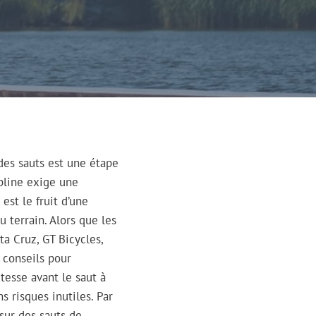
 des sauts est une étape
pline exige une
st le fruit d’une
u terrain. Alors que les
a Cruz, GT Bicycles,
 conseils pour
esse avant le saut à
s risques inutiles. Par
 sur des sauts de