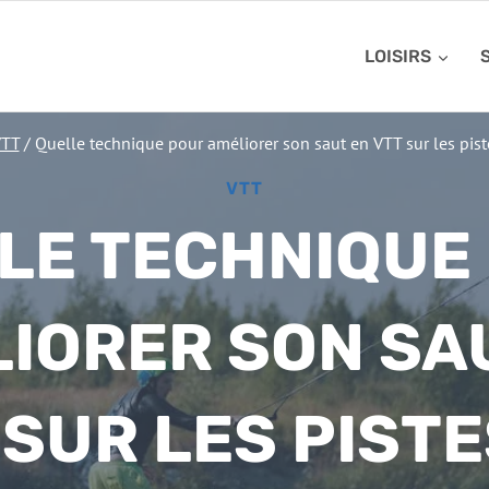
LOISIRS
VTT
/
Quelle technique pour améliorer son saut en VTT sur les piste
VTT
LE TECHNIQUE
IORER SON SA
 SUR LES PISTE