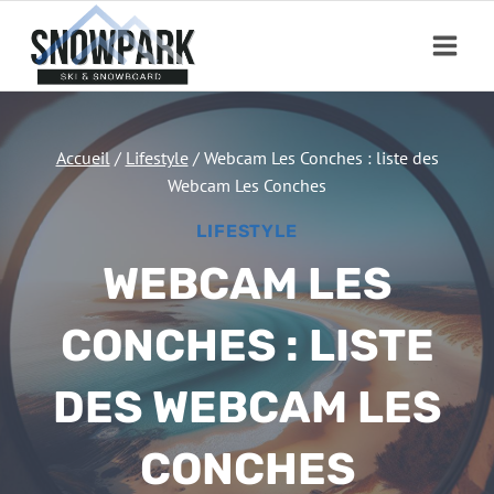
Aller
au
contenu
Accueil
/
Lifestyle
/
Webcam Les Conches : liste des
Webcam Les Conches
LIFESTYLE
WEBCAM LES
CONCHES : LISTE
DES WEBCAM LES
CONCHES