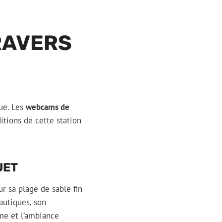
RAVERS
ue. Les
webcams de
itions de cette station
UET
 sa plage de sable fin
nautiques, son
ime et l’ambiance