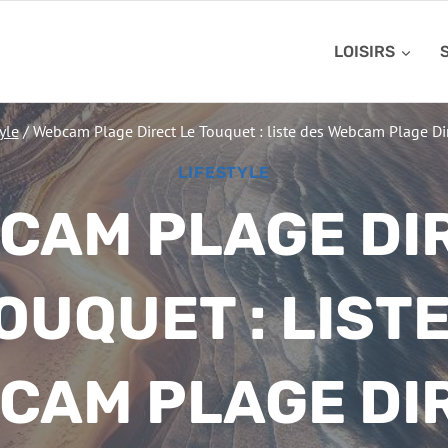
LOISIRS
yle
/
Webcam Plage Direct Le Touquet : liste des Webcam Plage Di
LIFESTYLE
CAM PLAGE DI
OUQUET : LIST
CAM PLAGE DI