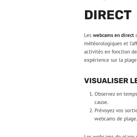
DIRECT
Les
webcams en direct
o
météorologiques et l’af
activités en fonction 
expérience sur la plage
VISUALISER L
Observez en temps r
cause.
Prévoyez vos sorti
webcams de plage
Les webcams de plage v