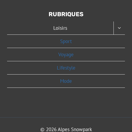
RUBRIQUES
OUVRI
Loisirs
LE
MENU
Sport
ENFAN
Voyage
Lifestyle
Mode
© 2026 Alpes Snowpark