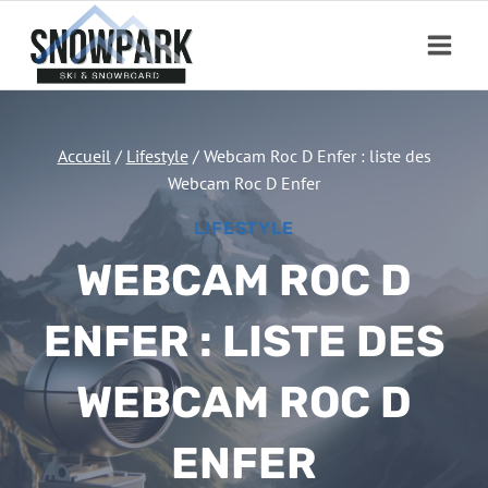
Aller
au
contenu
Accueil
/
Lifestyle
/
Webcam Roc D Enfer : liste des
Webcam Roc D Enfer
LIFESTYLE
WEBCAM ROC D
ENFER : LISTE DES
WEBCAM ROC D
ENFER