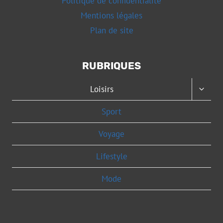
Politique de confidentialité
Mentions légales
Plan de site
RUBRIQUES
OUVRI
Loisirs
LE
MENU
Sport
ENFAN
Voyage
Lifestyle
Mode