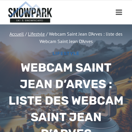
Aller
au
contenu
Accueil
/
Lifestyle
/
Webcam Saint Jean D’Arves : liste des
Webcam Saint Jean D’Arves
LIFESTYLE
WEBCAM SAINT
JEAN D’ARVES :
LISTE DES WEBCAM
SAINT JEAN