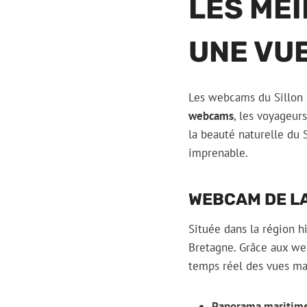
LES ME
UNE VU
Les webcams du Sillon S
webcams
, les voyageur
la beauté naturelle du 
imprenable.
WEBCAM DE LA
Située dans la région h
Bretagne. Grâce aux web
temps réel des vues mag
Panorama maritime