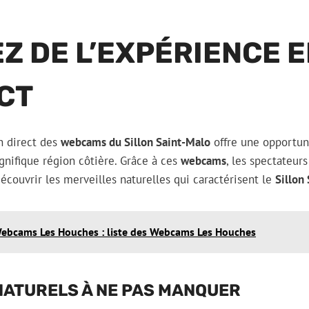
Z DE L’EXPÉRIENCE E
CT
n direct des
webcams du Sillon Saint-Malo
offre une opportun
nifique région côtière. Grâce à ces
webcams
, les spectateur
écouvrir les merveilles naturelles qui caractérisent le
Sillon
ebcams Les Houches : liste des Webcams Les Houches
NATURELS À NE PAS MANQUER