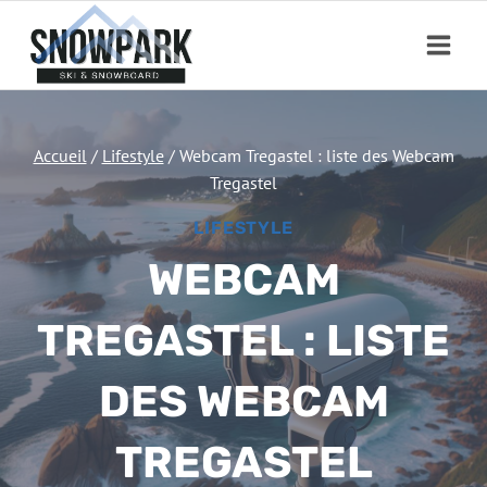
Aller
au
contenu
Accueil
/
Lifestyle
/
Webcam Tregastel : liste des Webcam
Tregastel
LIFESTYLE
WEBCAM
TREGASTEL : LISTE
DES WEBCAM
TREGASTEL