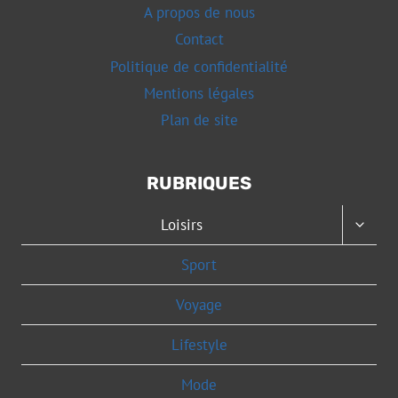
A propos de nous
Contact
Politique de confidentialité
Mentions légales
Plan de site
RUBRIQUES
OUVRI
Loisirs
LE
MENU
Sport
ENFAN
Voyage
Lifestyle
Mode