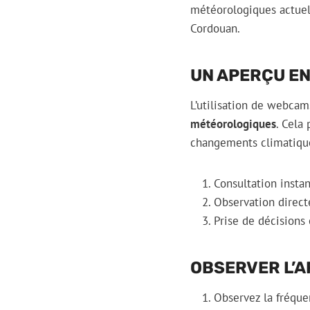
météorologiques actuell
Cordouan.
UN APERÇU EN
L’utilisation de webca
météorologiques
. Cela
changements climatique
Consultation insta
Observation directe
Prise de décisions 
OBSERVER L’A
Observez la fréque