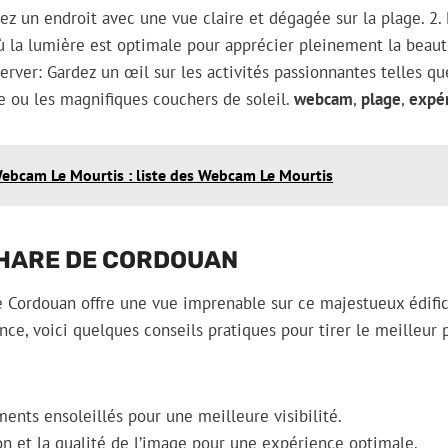
uvez un endroit avec une vue claire et dégagée sur la plage. 
ù la lumière est optimale pour apprécier pleinement la beau
bserver: Gardez un œil sur les activités passionnantes telles que
e ou les magnifiques couchers de soleil.
webcam
,
plage
,
expé
ebcam Le Mourtis : liste des Webcam Le Mourtis
HARE DE CORDOUAN
Cordouan offre une vue imprenable sur ce majestueux édifice
ce, voici quelques conseils pratiques pour tirer le meilleur p
ents ensoleillés pour une meilleure visibilité.
ion et la qualité de l’image pour une expérience optimale.