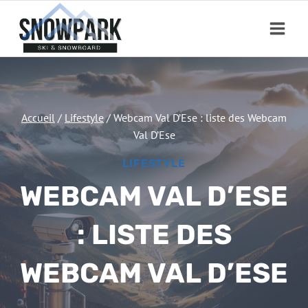
Aller
au
contenu
Accueil
/
Lifestyle
/
Webcam Val D’Ese : liste des Webcam
Val D’Ese
LIFESTYLE
WEBCAM VAL D’ESE
: LISTE DES
WEBCAM VAL D’ESE