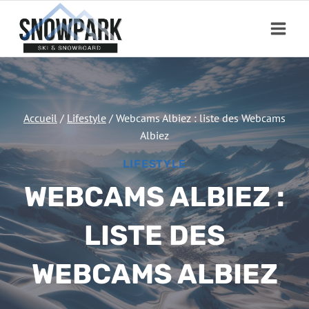
Aller
au
contenu
Accueil
/
Lifestyle
/
Webcams Albiez : liste des Webcams
Albiez
LIFESTYLE
WEBCAMS ALBIEZ :
LISTE DES
WEBCAMS ALBIEZ