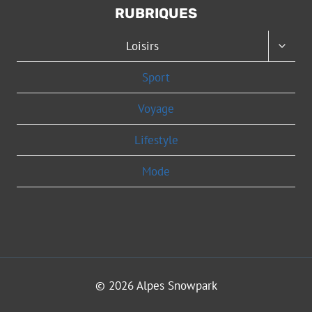
RUBRIQUES
OUVRI
Loisirs
LE
MENU
Sport
ENFAN
Voyage
Lifestyle
Mode
© 2026 Alpes Snowpark