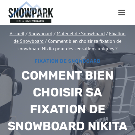
Aller
au
contenu
Accueil
/
Snowboard
/
Matériel de Snowboard
/
Fixation
de Snowboard
/
Comment bien choisir sa fixation de
snowboard Nikita pour des sensations uniques ?
FIXATION DE SNOWBOARD
COMMENT BIEN
CHOISIR SA
FIXATION DE
SNOWBOARD NIKITA