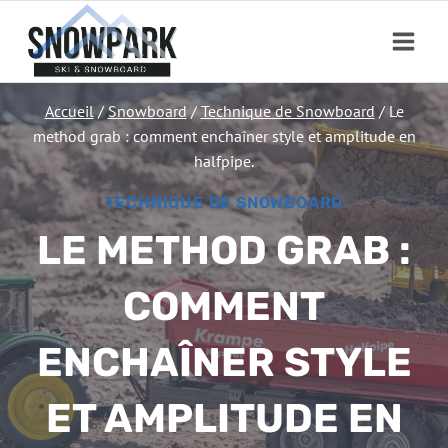
Aller
au
contenu
Accueil
/
Snowboard
/
Technique de Snowboard
/
Le
method grab : comment enchaîner style et amplitude en
halfpipe.
TECHNIQUE DE SNOWBOARD
LE METHOD GRAB :
COMMENT
ENCHAÎNER STYLE
ET AMPLITUDE EN