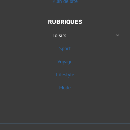
Plan de site
RUBRIQUES
OUVRI
Loisirs
LE
MENU
Sport
ENFAN
Voyage
Lifestyle
Mode