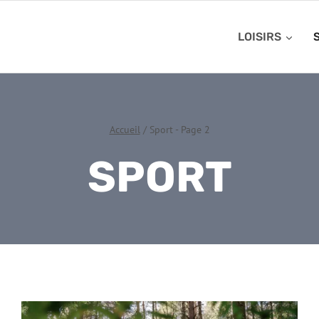
LOISIRS
Accueil
/
Sport
- Page 2
SPORT